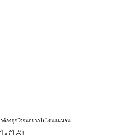
องว่าต้องถูกใจจนอยากไปโดนแน่นอน
ม่ได้!