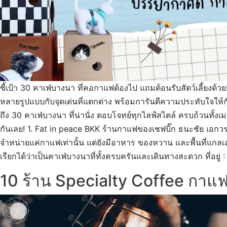
ชี้เป้า 30 คาเฟ่บางนา ที่คอกาแฟต้องไป แถมต้อนรับสัตว์เลี้ยง
หลายรูปแบบกับจุดเด่นที่แตกต่าง พร้อมการันตีความประทับใจให้กั
ถึง 30 คาเฟ่บางนา ที่น่านั่ง ตอบโจทย์ทุกไลฟ์สไตล์ ครบถ้วนทั้งเมน
กันเลย! 1. Fat in peace BKK ร้านกาแฟของเชฟบิ๊ก ธนะชัย เอกวรรณ
จำหน่ายแค่กาแฟเท่านั้น แต่ยังมีอาหาร ของหวาน และพื้นที่แกลเลอ
เรียกได้ว่าเป็นคาเฟ่บางนาที่ทั้งครบครันและเดินทางสะดวก ที่อ
10 ร้าน Specialty Coffee กาแฟค