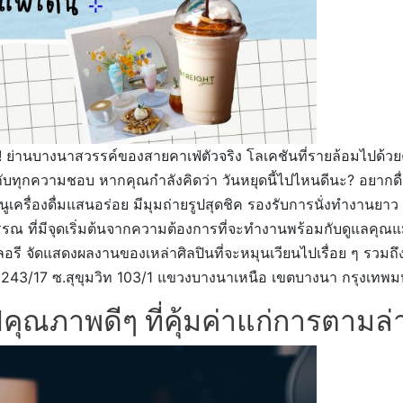
ด้วย! ย่านบางนาสวรรค์ของสายคาเฟ่ตัวจริง โลเคชันที่รายล้อมไป
บทุกความชอบ หากคุณกำลังคิดว่า วันหยุดนี้ไปไหนดีนะ? อยากดื่มก
ูเครื่องดื่มแสนอร่อย มีมุมถ่ายรูปสุดชิค รองรับการนั่งทำงานยาว ๆ 
 ที่มีจุดเริ่มต้นจากความต้องการที่จะทำงานพร้อมกับดูแลคุณแม่ไป
รี จัดแสดงผลงานของเหล่าศิลปินที่จะหมุนเวียนไปเรื่อย ๆ รวมถึงเ
ยู่ : 243/17 ซ.สุขุมวิท 103/1 แขวงบางนาเหนือ เขตบางนา กรุงเท
ุณภาพดีๆ ที่คุ้มค่าแก่การตามล่