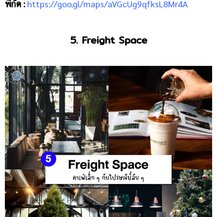
พิกัด :
https://goo.gl/maps/aVGcUg9qfksL8Mr4A
5. Freight Space