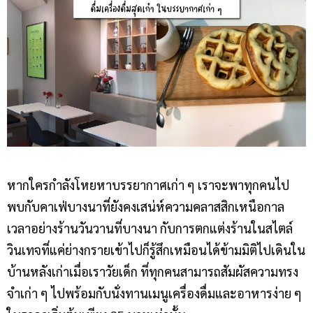
หากใครกำลังโหยหาบรรยากาศเก่า ๆ เราจะพาทุกคนไป
พบกับคาเฟ่บางนาที่ยังคงเสน่ห์ความคลาสสิกเหนือกาล
เวลาอย่างร้านวันวานที่บางนา กับการตกแต่งร้านในสไตล์
วินเทจที่แค่ย่างกรายเข้าไปก็รู้สึกเหมือนได้ข้ามมิติไปเดินใน
บ้านหลังเก่าเมื่อเราวัยเด็ก ที่ทุกคนสามารถสัมผัสความทรง
จำเก่า ๆ ไปพร้อมกับนั่งทานเมนูเครื่องดื่มและอาหารง่าย ๆ