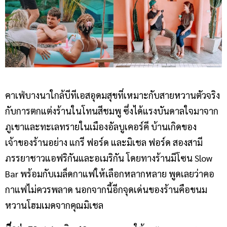
คาเฟ่บางนาใกล้บีทีเอสอุดมสุขที่เหมาะกับสายหวานตัวจริง
กับการตกแต่งร้านในโทนสีชมพู ซึ่งได้แรงบันดาลใจมาจาก
ภูเขาและทะเลทรายในเมืองอัลบูเคอร์คี บ้านเกิดของ
เจ้าของร้านอย่าง แกรี ฟอร์ด และมิเชล ฟอร์ด สองสามี
ภรรยาชาวแอฟริกันและอเมริกัน โดยทางร้านมีโซน Slow
Bar พร้อมกับเมล็ดกาแฟให้เลือกหลากหลาย พูดเลยว่าคอ
กาแฟไม่ควรพลาด นอกจากนี้อีกจุดเด่นของร้านคือขนม
หวานโฮมเมดจากคุณมิเชล