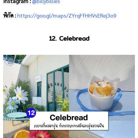
Instagram :
@billybillies
พิกัด :
https://goo.gl/maps/ZYrqFfHHVsERej3o9
12. Celebread