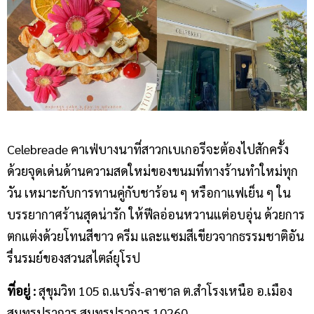
Celebreade คาเฟ่บางนาที่สาวกเบเกอรีจะต้องไปสักครั้ง
ด้วยจุดเด่นด้านความสดใหม่ของขนมที่ทางร้านทำใหม่ทุก
วัน เหมาะกับการทานคู่กับชาร้อน ๆ หรือกาแฟเย็น ๆ ใน
บรรยากาศร้านสุดน่ารัก ให้ฟีลอ่อนหวานแต่อบอุ่น ด้วยการ
ตกแต่งด้วยโทนสีขาว ครีม และแซมสีเขียวจากธรรมชาติอัน
รื่นรมย์ของสวนสไตล์ยุโรป
ที่อยู่ :
สุขุมวิท 105 ถ.แบริ่ง-ลาซาล ต.สำโรงเหนือ อ.เมือง
สมุทรปราการ สมุทรปราการ 10260