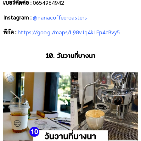
เบอร์ติดต่อ :
0654964942
Instagram :
@nanacoffeeroasters
พิกัด :
https://goo.gl/maps/L98vJq4kLFp4cBvy5
10. วันวานที่บางนา