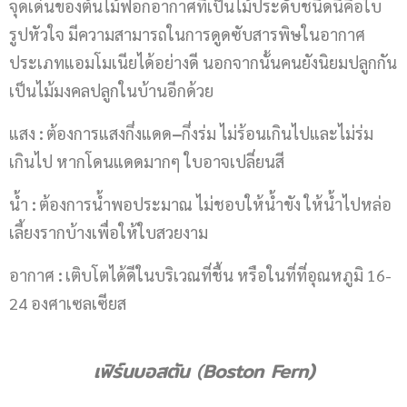
จุดเด่นของต้นไม้ฟอกอากาศที่เป็นไม้ประดับชนิดนี้คือใบ
รูปหัวใจ มีความสามารถในการดูดซับสารพิษในอากาศ
ประเภทแอมโมเนียได้อย่างดี นอกจากนั้นคนยังนิยมปลูกกัน
เป็นไม้มงคลปลูกในบ้านอีกด้วย
แสง
:
ต้องการแสงกึ่งแดด
–
กึ่งร่ม ไม่ร้อนเกินไปและไม่ร่ม
เกินไป หากโดนแดดมากๆ ใบอาจเปลี่ยนสี
น้ำ
:
ต้องการน้ำพอประมาณ ไม่ชอบให้น้ำขัง ให้น้ำไปหล่อ
เลี้ยงรากบ้างเพื่อให้ใบสวยงาม
อากาศ
:
เติบโตได้ดีในบริเวณที่ชื้น หรือในที่ที่อุณหภูมิ 16-
24 องศาเซลเซียส
เฟิร์นบอสตัน
(
Boston Fern)