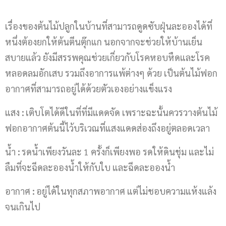
เรื่องของต้นไม้ปลูกในบ้านที่สามารถดูดซับฝุ่นละอองได้ที่
หนึ่งต้องยกให้ต้นตีนตุ๊กแก นอกจากจะช่วยให้บ้านเย็น
สบายแล้ว ยังมีสรรพคุณช่วยเกี่ยวกับโรคหอบหืดและโรค
หลอดลมอักเสบ รวมถึงอาการแพ้ต่างๆ ด้วย เป็นต้นไม้ฟอก
อากาศที่สามารถอยู่ได้ด้วยตัวเองอย่างแข็งแรง
แสง
:
เติบโตได้ดีในที่ที่มีแดดจัด เพราะฉะนั้นควรวางต้นไม้
ฟอกอากาศต้นนี้ไว้บริเวณที่แสงแดดส่องถึงอยู่ตลอดเวลา
น้ำ
:
รดน้ำเพียงวันละ 1 ครั้งก็เพียงพอ รดให้ดินชุ่ม และไม่
ลืมที่จะฉีดละอองน้ำให้กับใบ และฉีดละอองน้ำ
อากาศ
:
อยู่ได้ในทุกสภาพอากาศ แต่ไม่ชอบความแห้งแล้ง
จนเกินไป