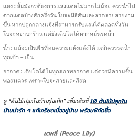
แสง
:
ลิ้นมังกรต้องการแสงแดดไม่มากไม่น้อย ควรนำไป
ตากแดดบ้างสักครึ่งวัน ใบจะมีสีสันและลวดลายสวยงาม
ขึ้น หากปลูกกลางแจ้งที่สามารถรับแสงได้ตลอดทั้งวัน
ใบจะหยาบกร้าน แต่ยังเติบโตได้หากหมั่นรดน้ำ
น้ำ
:
แม้จะเป็นพืชที่ทนความแห้งแล้งได้ แต่ก็ควรรดน้ำ
ทุกเช้า
–
เย็น
อากาศ
:
เติบโตได้ในทุกสภาพอากาศ แต่ควรมีความชื้น
พอสมควร เพราะใบจะสวยและสีสด
10
ต้นไม้ปลูกใน
ดู “ต้นไม้ปลูกในบ้านรุ่นเล็ก” เพิ่มเติมที่
บ้าน
น่ารัก ๆ แก้เครียดเมื่ออยู่บ้าน
พร้อมพิกัดซื้อ
เดหลี
(
Peace Lily)