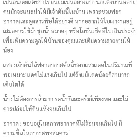
เป็นอินเดียแต่ชาวไทยนิยมเป็นอย่างมาก นักแต่งบ้านหลาย
คนมักจะแนะนำให้มีเจ้าต้นนี้ในบ้าน เพราะช่วยฟอก
อากาศและดูดสารพิษได้อย่างดี หากอยากให้ใบเงางามอยู่
เสมอควรใช้ผ้าชุบน้ำหมาดๆ หรือโลชั่นเช็ดที่ใบเป็นประจำ
เพื่อเพิ่มความคูลให้บ้านของคุณและเติมความสวยงามให้
น้อง
แสง
:
เจ้าต้นไม้ฟอกอากาศต้นนี้ชอบแสงแดดในปริมาณที่
พอเหมาะ แดดไม่แรงเกินไป แต่ถึงแม้แดดน้อยก็สามารถ
เติบโตได้
น้ำ
:
ไม่ต้องการน้ำมาก รดน้ำวันละครั้งก็เพียงพอ และไม่
ควรปล่อยให้ดินแห้งจนเกินไป
อากาศ
:
ชอบอยู่ในสภาพอากาศที่ไม่ร้อนจนเกินไป มี
ความชื้นในอากาศพอสมควร