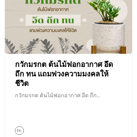
กวักมรกต ต้นไม้ฟอกอากาศ อึด
ถึก ทน แถมพ่วงความมงคลให้
ชีวิต
กวักมรกต ต้นไม้ฟอกอากาศ อึด ถึก…
Etc.