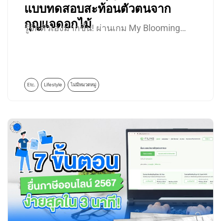
แบบทดสอบสะท้อนตัวตนจาก
กุญแจดอกไม้
รู้จักตัวเองมากขึ้น! ผ่านเกม My Blooming…
Etc.
Lifestyle
ไม่มีหมวดหมู่