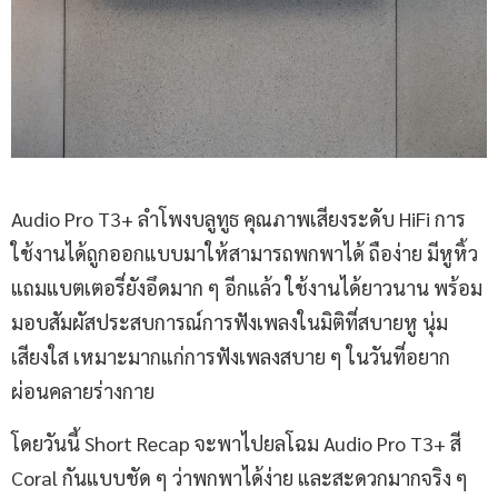
Audio Pro T3+ ลำโพงบลูทูธ คุณภาพเสียงระดับ HiFi การ
ใช้งานได้ถูกออกแบบมาให้สามารถพกพาได้ ถือง่าย มีหูหิ้ว
แถมแบตเตอรี่ยังอึดมาก ๆ อีกแล้ว ใช้งานได้ยาวนาน พร้อม
มอบสัมผัสประสบการณ์การฟังเพลงในมิติที่สบายหู นุ่ม
เสียงใส เหมาะมากแก่การฟังเพลงสบาย ๆ ในวันที่อยาก
ผ่อนคลายร่างกาย
โดยวันนี้ Short Recap จะพาไปยลโฉม Audio Pro T3+ สี
Coral กันแบบชัด ๆ ว่าพกพาได้ง่าย และสะดวกมากจริง ๆ