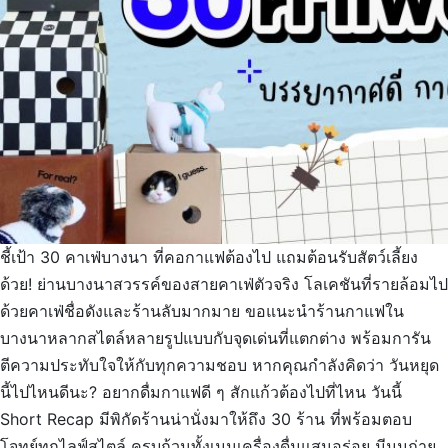
ชี้เป้า 30 คาเฟ่บางนา ที่คอกาแฟต้องไป แถมต้อนรับสัตว์เลี้ยง
ด้วย! ย่านบางนาสวรรค์ของสายคาเฟ่ตัวจริง โลเคชันที่รายล้อมไป
ด้วยคาเฟ่ชื่อดังและร้านลับมากมาย ขอแนะนำร้านกาแฟใน
บางนาหลากสไตล์หลายรูปแบบกับจุดเด่นที่แตกต่าง พร้อมการัน
ตีความประทับใจให้กับทุกความชอบ หากคุณกำลังคิดว่า วันหยุด
นี้ไปไหนดีนะ? อยากดื่มกาแฟดี ๆ สักแก้วต้องไปที่ไหน วันนี้
Short Recap มีพิกัดร้านน่านั่งมาให้ถึง 30 ร้าน ที่พร้อมตอบ
โจทย์ทุกไลฟ์สไตล์ ครบถ้วนทั้งเมนูเครื่องดื่มแสนอร่อย มีมุมถ่าย