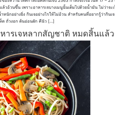
องหวาน เทศกาลถือศีลกินเจปี 2563 กำลังจะเริ่มวันที่ 17 – 25 ต
จแล้วอ้วนขึ้น เพราะอาหารเจบางเมนูนั้นเต็มไปด้วยน้ำมัน ไม่ว่าจ
หนักอย่างยิ่ง กินเจอย่างไรให้ไม่อ้วน สำหรับคนที่อยากรู้ว่ากิน
ห็ด ถั่วงอก ต้นอ่อนผัก คีนัว […]
านอาหารเจหลากสัญชาติ หมดสิ้นแล