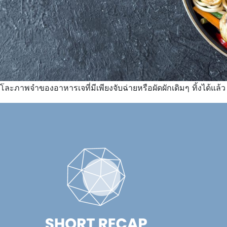
โละภาพจำของอาหารเจที่มีเพียงจับฉ่ายหรือผัดผักเดิมๆ ทิ้งได้แล้ว 