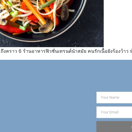
ถึงคราว 6 ร้านอาหารฟิวชั่นเทรนด์นำสมัย คนรักเนื้อยังร้องว้าว หั