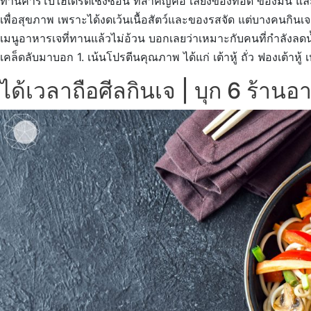
ทานคาร์โบไฮเดรตเชิงซ้อน ที่สำคัญคือ เลี่ยงของทอด ของมัน และข
เพื่อสุขภาพ เพราะได้งดเว้นเนื้อสัตว์และของรสจัด แต่บางคนกินเ
เมนูอาหารเจที่ทานแล้วไม่อ้วน บอกเลยว่าเหมาะกับคนที่กำลังลดน้ำ
เคล็ดลับมาบอก 1. เน้นโปรตีนคุณภาพ ได้แก่ เต้าหู้ ถั่ว ฟองเต้าหู้ เ
ได้เวลาถือศีลกินเจ | บุก 6 ร้