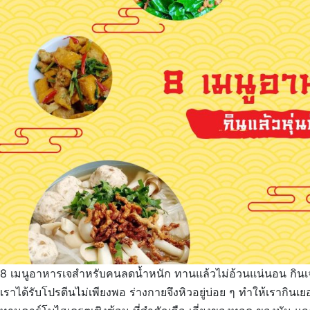
8 เมนูอาหารเจสำหรับคนลดน้ำหนัก ทานแล้วไม่อ้วนแน่นอน กินเจแล้
เราได้รับโปรตีนไม่เพียงพอ ร่างกายจึงหิวอยู่บ่อย ๆ ทำให้เรากินเ