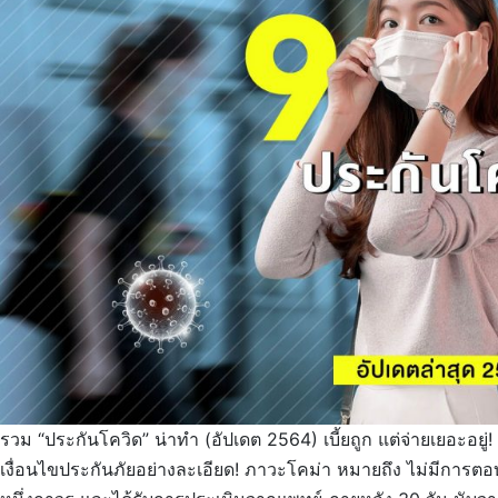
รวม “ประกันโควิด” น่าทำ (อัปเดต 2564) เบี้ยถูก แต่จ่ายเยอะอ
เงื่อนไขประกันภัยอย่างละเอียด! ภาวะโคม่า หมายถึง ไม่มีการตอบส