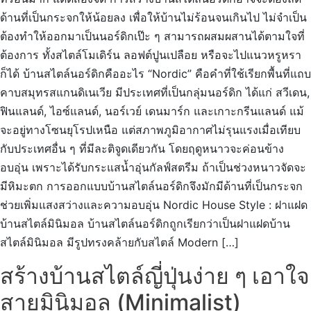
ด้านที่เป็นกระจกให้น้อยลง เพื่อให้บ้านไม่ร้อนจนเกินไป ไม่จำเป็น
ต้องทำให้ออกมาเป็นนอร์ดิกเป๊ะ ๆ สามารถผสมผสานได้ตามใจที่
ต้องการ ทั้งสไตล์โมเดิร์น ลอฟต์ปูนเปลือย หรือจะไปแนวหรูหรา
ก็ได้ บ้านสไตล์นอร์ดิกคืออะไร “Nordic” คือคำที่ใช้เรียกพื้นที่แถบ
คาบสมุทรสแกนดิเนเวีย มีประเทศที่เป็นกลุ่มนอร์ดิก ได้แก่ สวีเดน,
ฟินแลนด์, ไอซ์แลนด์, นอร์เวย์ เดนมาร์ก และเกาะกรีนแลนด์ แม้
จะอยู่ทางโซนยุโรปเหนือ แต่สภาพภูมิอากาศไม่รุนแรงเมื่อเทียบ
กับประเทศอื่น ๆ ที่มีละติจูดเดียวกัน โดยฤดูหนาวจะค่อนข้าง
อบอุ่น เพราะได้รับกระแสน้ำอุ่นกัลฟ์สตรีม ถ้าเป็นช่วงหนาวจัดจะ
มีหิมะตก การออกแบบบ้านสไตล์นอร์ดิกจึงมักมีด้านที่เป็นกระจก
ช่วยเพิ่มแสงสว่างและความอบอุ่น Nordic House Style : ฝาแฝด
บ้านสไตล์มินิมอล บ้านสไตล์นอร์ดิกถูกเรียกว่าเป็นฝาแฝดบ้าน
สไตล์มินิมอล มีรูปทรงคล้ายกับสไตล์ Modern […]
สร้างบ้านสไตล์ญี่ปุ่นง่าย ๆ เอาใจ
สายมินิมอล (Minimalist)