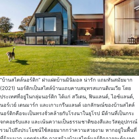
“บ้านสไตล์นอร์ดิก” ฝาแฝดบ้านมินิมอล น่ารัก แถมทันสมัยมาก
(2021) นอร์ดิกเป็นสไตล์บ้านแถบคาบสมุทรสแกนดิเนเวีย โดย
ประเทศที่อยู่ในกลุ่มนอร์ดิก ได้แก่ สวีเดน, ฟินแลนด์, ไอซ์แลนด์,
นอร์เวย์ เดนมาร์ก และเกาะกรีนแลนด์ เอกลักษณ์ของบ้านสไตล์
นอร์ดิกคือจะเป็นทรงจั่วคล้ายกับโรงนาในยุโรป มีด้านที่เป็นกระ
จกคอยรับแสง และเน้นความเป็นธรรมชาติของสีและวัสดุอุปกรณ์
รวมไปถึงประโยชน์ใช้สอยมากกว่าความสวยงาม หากอยู่ในพื้นที่
ที่ร้อนมาก แดดส่องจัด การสร้างบ้านสไตล์นอร์ดิกอาจจะต้องลด