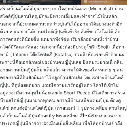
สร้างบ้านสไตล์ญี่ปุ่นง่าย ๆ เอาใจสายมินิมอล (Minimalist) บ้าน
สไตล์ญี่ปุ่นส่วนใหญ่มักจะมีทรงเหลี่ยมและทำจากไม้เป็นหลัก
นอกจากนี้ยังผสมผสานระหว่างปูนกับไม้ออกมาได้อย่างลงตัวอีก
ด้วย หากอยากได้บ้านสไตล์ญี่ปุ่นที่แท้จริง สิ่งที่ขาดไปไม่ได้ คือ
การตกแต่งที่น้อยชิ้น แต่มากฟังก์ชัน เรียกอีกอย่างหนึ่งว่าบ้าน
สไตล์มินิมอลนั่นเอง นอกจากนี้ยังต้องมีประตูโชจิ (Shoji) เสื่อทา
ทามิ (Tatami) โต๊ะโคทัตสึ (Kotatsu) รวมถึงห้องรองเท้าด้วยนะ
เพราะนี่คือเอกลักษณ์ของบ้านคนญี่ปุ่นเลย มีแค่ประมาณนี้ กลิ่น
อายความเป็นญี่ปุ่นก็มาเต็มแล้ว ความใฝ่ฝันของใครหลาย ๆ คน
คงอยากมีที่ดินสักผืนเอาไว้ปลูกบ้านสักหลัง โดยเฉพาะบ้านสไตล์
ญี่ปุ่น ที่ดูน้อยแต่มาก แถมมีความน่ารักอยู่ในตัว ใครได้เข้าไป
อยู่คงจะมีความสุขไม่น้อยเลยล่ะ Short Recap มีไอเดียการสร้าง
บ้านสไตล์ญี่ปุ่นมาฝากทุกคน อยากมีบ้านเหมือนคนญี่ปุ่น ต้องดู
แล้ว! ตกแต่งบ้านสไตล์ญี่ปุ่น (ภายนอก) 1. รูปทรงเหลี่ยม ส่วนใหญ่
แล้วบ้านสไตล์ญี่ปุ่นมักจะมีรูปทรงเหลี่ยม ดีไซน์เรียบง่าย เพราะ
ประเทศญี่ปุ่นมีการวางผังเมืองเป็นสี่เหลี่ยม เพื่อให้ทุกบ้านเข้าถึง