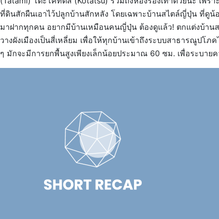
(Tatami) โต๊ะโคทัตสึ (Kotatsu) รวมถึงห้องรองเท้าด้วยนะ เพรา
ที่ดินสักผืนเอาไว้ปลูกบ้านสักหลัง โดยเฉพาะบ้านสไตล์ญี่ปุ่น ที่
มาฝากทุกคน อยากมีบ้านเหมือนคนญี่ปุ่น ต้องดูแล้ว! ตกแต่งบ้านสไต
วางผังเมืองเป็นสี่เหลี่ยม เพื่อให้ทุกบ้านเข้าถึงระบบสาธารณูปโภค
ๆ มักจะมีการยกพื้นสูงเพียงเล็กน้อยประมาณ 60 ซม. เพื่อระบายค