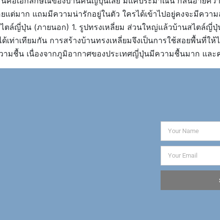
ะนี่คือเอกลักษณ์ของบ้านคนญี่ปุ่นเลย มีแค่ประมาณนี้ กลิ่นอายค
ดูน้อยแต่มาก แถมมีความน่ารักอยู่ในตัว ใครได้เข้าไปอยู่คงจะมีควา
ล์ญี่ปุ่น (ภายนอก) 1. รูปทรงเหลี่ยม ส่วนใหญ่แล้วบ้านสไตล์ญี่ปุ่
ได้เท่าเทียมกัน การสร้างบ้านทรงเหลี่ยมจึงเป็นการใช้สอยพื้นที่ให
วามชื้น เนื่องจากภูมิอากาศของประเทศญี่ปุ่นมีความชื้นมาก และค