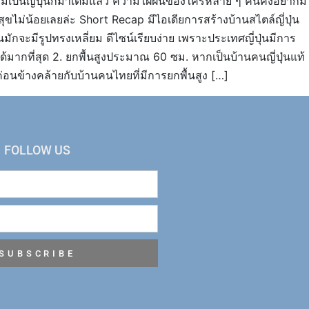
วามเป็นญี่ปุ่นก็มาเต็มแล้ว ความใฝ่ฝันของใครหลาย ๆ คนคงอยากมี
มสุขไม่น้อยเลยล่ะ Short Recap มีไอเดียการสร้างบ้านสไตล์ญี่ปุ่น
นมักจะมีรูปทรงเหลี่ยม ดีไซน์เรียบง่าย เพราะประเทศญี่ปุ่นมีการ
้ได้มากที่สุด 2. ยกพื้นสูงประมาณ 60 ซม. หากเป็นบ้านคนญี่ปุ่นแท้
่อนข้างคล้ายกับบ้านคนไทยที่มีการยกพื้นสูง […]
FOLLOW US
SUBSCRIBE