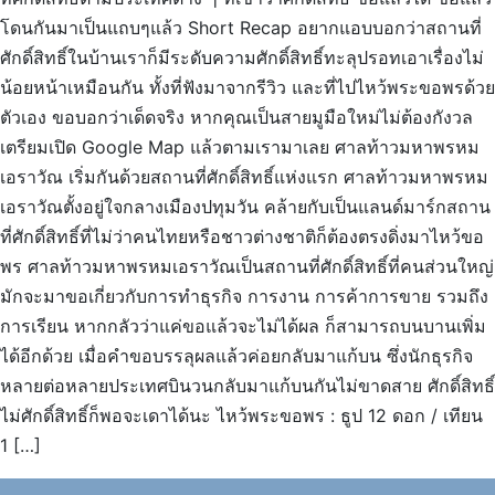
โดนกันมาเป็นแถบๆแล้ว Short Recap อยากแอบบอกว่าสถานที่
ศักดิ์สิทธิ์ในบ้านเราก็มีระดับความศักดิ์สิทธิ์ทะลุปรอทเอาเรื่องไม่
น้อยหน้าเหมือนกัน ทั้งที่ฟังมาจากรีวิว และที่ไปไหว้พระขอพรด้วย
ตัวเอง ขอบอกว่าเด็ดจริง หากคุณเป็นสายมูมือใหม่ไม่ต้องกังวล
เตรียมเปิด Google Map แล้วตามเรามาเลย ศาลท้าวมหาพรหม
เอราวัณ เริ่มกันด้วยสถานที่ศักดิ์สิทธิ์แห่งแรก ศาลท้าวมหาพรหม
เอราวัณตั้งอยู่ใจกลางเมืองปทุมวัน คล้ายกับเป็นแลนด์มาร์กสถาน
ที่ศักดิ์สิทธิ์ที่ไม่ว่าคนไทยหรือชาวต่างชาติก็ต้องตรงดิ่งมาไหว้ขอ
พร ศาลท้าวมหาพรหมเอราวัณเป็นสถานที่ศักดิ์สิทธิ์ที่คนส่วนใหญ่
มักจะมาขอเกี่ยวกับการทำธุรกิจ การงาน การค้าการขาย รวมถึง
การเรียน หากกลัวว่าแค่ขอแล้วจะไม่ได้ผล ก็สามารถบนบานเพิ่ม
ได้อีกด้วย เมื่อคำขอบรรลุผลแล้วค่อยกลับมาแก้บน ซึ่งนักธุรกิจ
หลายต่อหลายประเทศบินวนกลับมาแก้บนกันไม่ขาดสาย ศักดิ์สิทธิ์
ไม่ศักดิ์สิทธิ์ก็พอจะเดาได้นะ ไหว้พระขอพร : ธูป 12 ดอก / เทียน
1 […]