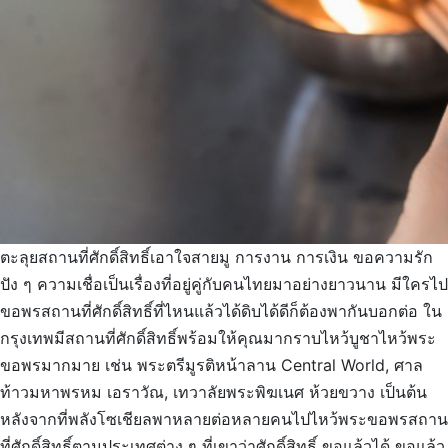
ตะลุยสถานที่ศักดิ์สิทธิ์เอาใจสายมู การงาน การเงิน ขอความรัก
ปัง ๆ ความเชื่อเป็นเรื่องที่อยู่คู่กับคนไทยมาอย่างยาวนาน มีใครไป
ขอพรสถานที่ศักดิ์สิทธิ์ที่ไหนแล้วได้ดิบได้ดีก็ต้องพากันบอกต่อ ใน
กรุงเทพมีสถานที่ศักดิ์สิทธิ์พร้อมให้คุณมากราบไหว้บูชาไหว้พระ
ขอพรมากมาย เช่น พระตรีมูรติหน้าลาน Central World, ศาล
ท้าวมหาพรหม เอราวัณ, เทวาลัยพระพิฆเนศ ห้วยขวาง เป็นต้น
หลังจากที่พลังโซเชียลพาหลายต่อหลายคนไปไหว้พระขอพรสถาน
ที่ศักดิ์สิทธิ์ตามประเทศต่าง ๆ ที่เขาว่าศักดิ์สิทธิ์ ขอแล้วได้ ขอแล้ว