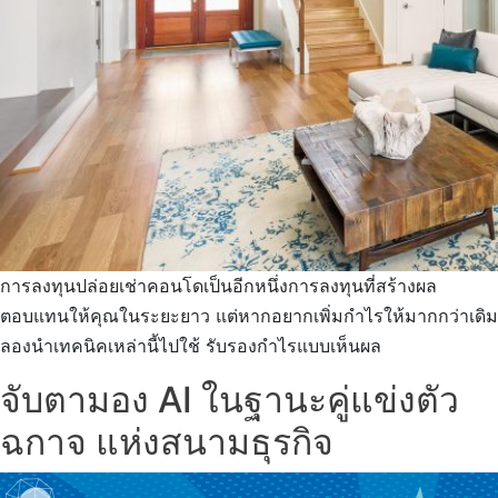
การลงทุนปล่อยเช่าคอนโดเป็นอีกหนึ่งการลงทุนที่สร้างผล
ตอบแทนให้คุณในระยะยาว แต่หากอยากเพิ่มกำไรให้มากกว่าเดิม
ลองนำเทคนิคเหล่านี้ไปใช้ รับรองกำไรแบบเห็นผล
จับตามอง AI ในฐานะคู่แข่งตัว
ฉกาจ แห่งสนามธุรกิจ