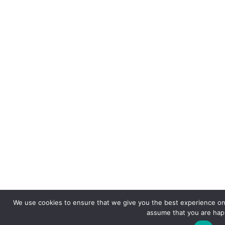
We use cookies to ensure that we give you the best experience on o
assume that you are happ