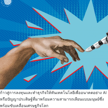
ก้าวสู่การลงทุนและทำธุรกิจให้ทันเทคโนโลยีเพื่ออนาคตอย่าง AI
หรือปัญญาประดิษฐ์ที่มาพร้อมความสามารถเลียนแบบมนุษย์ซึ่ง
พร้อมขับเคลื่อนเศรษฐกิจโลก