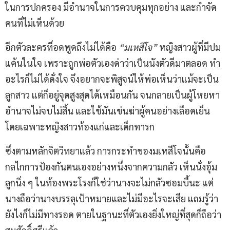
ในการปกครอง มีอำนาจในการควบคุมทุกอย่าง และกำจัด
คนที่ไม่เห็นด้วย
อีกตัวละครที่อดพูดถึงไม่ได้คือ
“มเหสีโจ”
หญิงสาวผู้ที่มีปม
แค้นในใจ เพราะถูกพ่อตัวเองด่าว่าเป็นนังตัวดีมาตลอด ทำ
อะไรก็ไม่ได้ดั่งใจ จึงอยากจะพิสูจน์ให้พ่อเห็นว่าแม้จะเป็น
ลูกสาว แต่ก็อยู่จุดสูงสุดได้เหมือนกัน จนกลายเป็นผู้โหยหา
อำนาจไม่จบไม่สิ้น และใช้มันเข่นฆ่าผู้คนอย่างเลือดเย็น
โดยเฉพาะหญิงสาวท้องแก่และเด็กทารก
ซึ่งตามหลักจิตวิทยาแล้ว การกระทำของมเหสีโจนั้นคือ
กลไก­การป้องกันตนเองอย่างหนึ่งจากความกลัว เห็นนั่งอุ้ม
ลูกนิ่ง ๆ ในท้องพระโรงก็ใช่ว่านางจะไม่กลัวซอมบี้นะ แต่
นางถือว่านางบรรลุเป้าหมายและไม่มีอะไรจะเสีย แถมรู้ว่า
ยังไงก็ไม่มีทางรอด ตายในฐานะที่ตัวเองยิ่งใหญ่ที่สุดก็ถือว่า