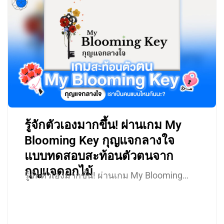
รู้จักตัวเองมากขึ้น! ผ่านเกม My
Blooming Key กุญแจกลางใจ
แบบทดสอบสะท้อนตัวตนจาก
กุญแจดอกไม้
รู้จักตัวเองมากขึ้น! ผ่านเกม My Blooming…