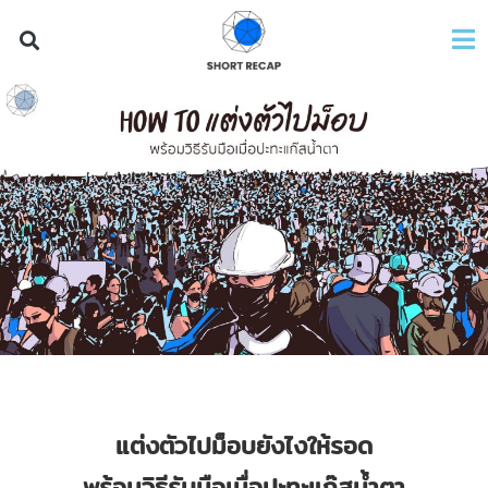
แต่งตัวไปม็อบยังไงให้รอด
พร้อมวิธีรับมือเมื่อปะทะแก๊สน้ำตา