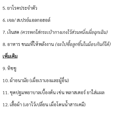
5. ยาโรคประจำตัว
6. เจล/ สเปรย์แอลกอฮอล์
7. เงินสด
(ควรพกใส่กระเป๋ากางเกงไว้ส่วนหนึ่งเผื่อฉุกเฉิน)
8. อาหาร ขนมที่ให้พลังงาน
(จะไปซื้อลูกชิ้นในม็อบกินก็ได้)
เพิ่มเติม
9. ทิชชู
10. ผ้าอนามัย (เผื่อเราเองและผู้อื่น)
11. ชุดปฐมพยาบาลเบื้องต้น เช่น พลาสเตอร์ ยาใส่แผล
12. เสื้อผ้า (เอาไว้เปลี่ยน เผื่อโดนน้ำสารเคมี)