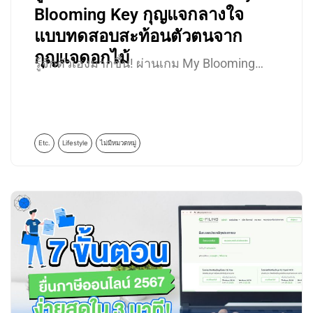
Blooming Key กุญแจกลางใจ
แบบทดสอบสะท้อนตัวตนจาก
กุญแจดอกไม้
รู้จักตัวเองมากขึ้น! ผ่านเกม My Blooming…
Etc.
Lifestyle
ไม่มีหมวดหมู่