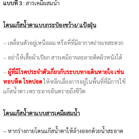
แบบที่ 3
: สารเคมีผสมน้ำ
โดนแก๊สน้ำตาแบบกระป๋องขว้าง
/
แป้งฝุ่น
– เคลื่อนตัวอยู่เหนือลม หรือที่ที่มีอากาศถ่ายเทสะดวก
– อย่าให้เสื้อผ้าเปียก สารเคมีอาจละลายติดผิวหนังได้
–
ผู้ที่มีโรคประจำตัวเกี่ยวกับระบบทางเดินหายใจ เช่น
หอบหืด โรคปอด
ให้หลีกเลี่ยงการอยู่ในพื้นที่ที่มีการใช้
แก๊สน้ำตา เพราะอาจอันตรายถึงชีวิต
โดนแก๊สน้ำตาแบบสารเคมีผสมน้ำ
– หากร่างกายโดนแก๊สน้ำตาให้ล้างออกด้วยน้ำสะอาด