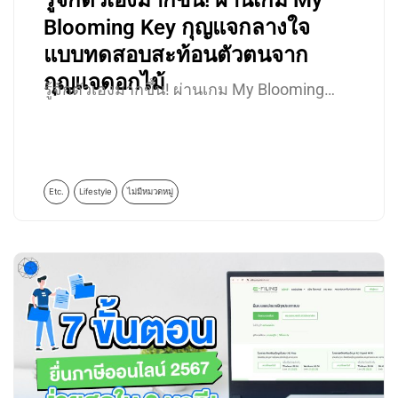
รู้จักตัวเองมากขึ้น! ผ่านเกม My
Blooming Key กุญแจกลางใจ
แบบทดสอบสะท้อนตัวตนจาก
กุญแจดอกไม้
รู้จักตัวเองมากขึ้น! ผ่านเกม My Blooming…
Etc.
Lifestyle
ไม่มีหมวดหมู่