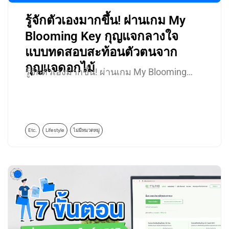
รู้จักตัวเองมากขึ้น! ผ่านเกม My
Blooming Key กุญแจกลางใจ
แบบทดสอบสะท้อนตัวตนจาก
กุญแจดอกไม้
รู้จักตัวเองมากขึ้น! ผ่านเกม My Blooming…
Etc.
Lifestyle
ไม่มีหมวดหมู่