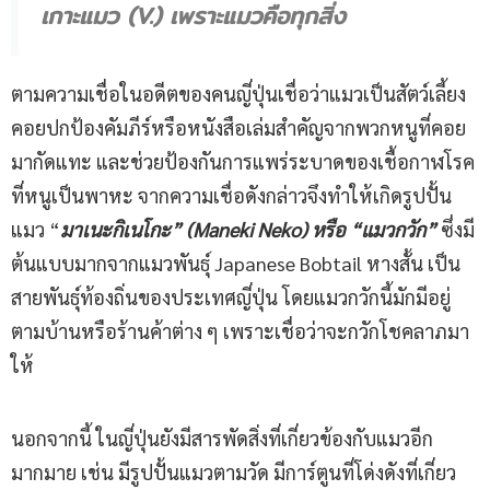
เกาะแมว (V.) เพราะแมวคือทุกสิ่ง
ตามความเชื่อในอดีตของคนญี่ปุ่นเชื่อว่าแมวเป็นสัตว์เลี้ยง
คอยปกป้องคัมภีร์หรือหนังสือเล่มสำคัญจากพวกหนูที่คอย
มากัดแทะ และช่วยป้องกันการแพร่ระบาดของเชื้อกาฬโรค
ที่หนูเป็นพาหะ จากความเชื่อดังกล่าวจึงทำให้เกิดรูปปั้น
แมว “
มาเนะกิเนโกะ”
(
Maneki Neko)
หรือ “แมวกวัก”
ซึ่งมี
ต้นแบบมากจากแมวพันธุ์ Japanese Bobtail หางสั้น เป็น
สายพันธุ์ท้องถิ่นของประเทศญี่ปุ่น โดยแมวกวักนี้มักมีอยู่
ตามบ้านหรือร้านค้าต่าง ๆ เพราะเชื่อว่าจะกวักโชคลาภมา
ให้
นอกจากนี้ ในญี่ปุ่นยังมีสารพัดสิ่งที่เกี่ยวข้องกับแมวอีก
มากมาย เช่น มีรูปปั้นแมวตามวัด มีการ์ตูนที่โด่งดังที่เกี่ยว