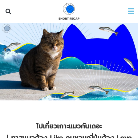
ไปเที่ยวเกาะแมวกันเถอะ
| ทาสแมวต้อง Like คนชอบญี่ปุ่นต้อง Love