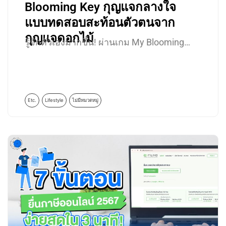
Blooming Key กุญแจกลางใจ
แบบทดสอบสะท้อนตัวตนจาก
กุญแจดอกไม้
รู้จักตัวเองมากขึ้น! ผ่านเกม My Blooming…
Etc.
Lifestyle
ไม่มีหมวดหมู่