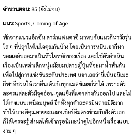
จำนวนตอน
:
85 (ยังไม่จบ)
แนว
:
Sports, Coming of Age
พักจากแนวแอ็กชัน ดาร์กแฟนตาซี มาพบกับแนวกีฬาวัยรุ่น
ใส ๆ ที่ปลุกไฟในใจคุณกันบ้าง โดยเป็นการหยิบเอากีฬา
วอลเลย์บอลมาเป็นหัวใจหลักของเรื่อง และใช้ตัวดำเนิน
เรื่องเป็นเหล่าเด็กหนุ่มมัธยมปลายญี่ปุ่นที่จะมาห้ำหั่นกัน
เพื่อไปสู่การแข่งขันระดับประเทศ บอกเลยว่านี่เป็นอนิเมะ
กีฬาที่ชวนให้เราตื่นเต้นกับทุกแมตช์เลยก็ว่าได้ เพราะตัว
ละครแต่ละตัวมีจุดอ่อน-จุดแข็งที่แตกต่างกันออกไป และไม่
ได้เก่งแบบเหนือมนุษย์ อีกทั้งทุกตัวละครมีหลายมิติมาก
ทำให้บางทีคุณอาจจะเผลอเชียร์ทีมตรงข้ามกับฝั่งตัวเอก
ก็ได้ใครจะรู้ ส่งผลให้เข้ากรุอนิเมะน่าดูไปอีกหนึ่งเรื่องแบบ
งาม ๆ