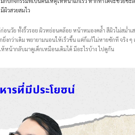
รรมกับกิจกรรมที่เป็นต้นเหตุให้หน้าแก่เร็ว หากทำได้จะช่วยชะล
 มีผิวสวยสมไว
ก่ก่อนวัย ทั้งริ้วรอย ผิวหย่อนคล้อย หน้าหมองคล้ำ สีผิวไม่สม่ำ
งกว่าเดิม พยายามนอนให้เร็วขึ้น แต่ก็แก้ไม่หายซักที จริง ๆ แ
หน้ากลับมาดูเด็กเหมือนเดิมได้ มีอะไรบ้าง ไปดูกัน