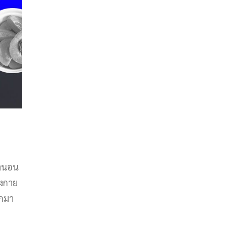
รานอน
างกาย
อกมา