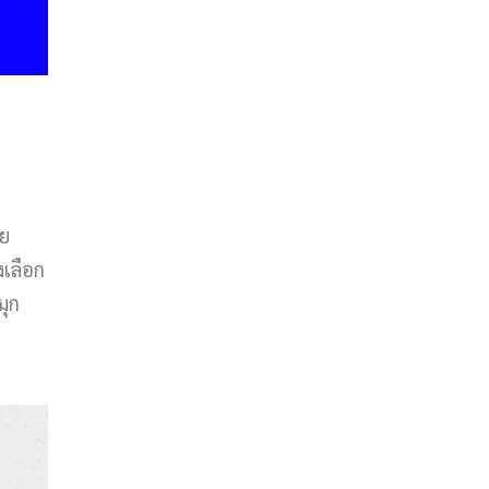
ดย
งเลือก
มุก