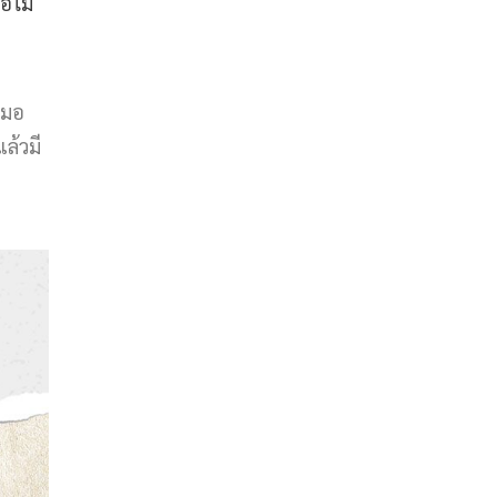
อไม่
เสมอ
ล้วมี