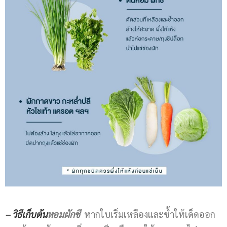
– วิธีเก็บต้น
หอมผักชี
หากใบเริ่มเหลืองและช้ำให้เด็ดออก