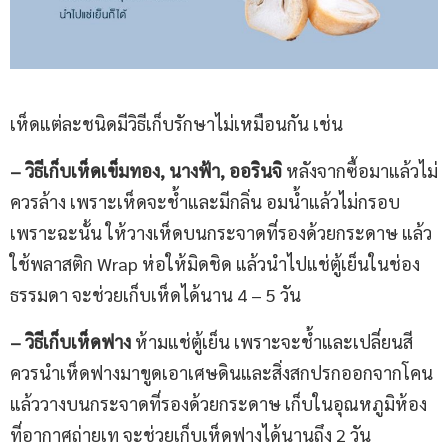
เห็ดแต่ละชนิดมีวิธีเก็บรักษาไม่เหมือนกัน เช่น
– วิธีเก็บเห็ดเข็มทอง
,
นางฟ้า
, ออรินจิ
หลังจากซื้อมาแล้วไม่
ควรล้าง เพราะเห็ดจะช้ำและมีกลิ่น อมน้ำแล้วไม่กรอบ
เพราะฉะนั้น ให้วางเห็ดบนกระจาดที่รองด้วยกระดาษ แล้ว
ใช้พลาสติก Wrap ห่อให้มิดชิด แล้วนำไปแช่ตู้เย็นในช่อง
ธรรมดา จะช่วยเก็บเห็ดได้นาน 4 – 5 วัน
– วิธีเก็บ
เห็ดฟาง
ห้ามแช่ตู้เย็น เพราะจะช้ำและเปลี่ยนสี
ควรนำเห็ดฟางมาขูดเอาเศษดินและสิ่งสกปรกออกจากโคน
แล้ววางบนกระจาดที่รองด้วยกระดาษ เก็บในอุณหภูมิห้อง
ที่อากาศถ่ายเท จะช่วยเก็บเห็ดฟางได้นานถึง 2 วัน