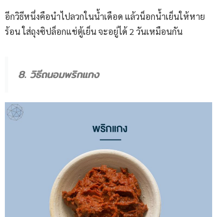
อีกวิธีหนึ่งคือนำไปลวกในน้ำเดือด แล้วน็อกน้ำเย็นให้หาย
ร้อน ใส่ถุงซิปล็อกแช่ตู้เย็น จะอยู่ได้ 2 วันเหมือนกัน
8. วิธีถนอมพริกแกง