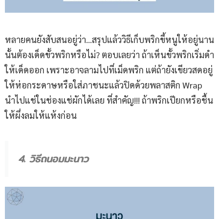
หลายคนยังสับสนอยู่ว่า…สรุปแล้ววิธีเก็บพริกขี้หนูให้อยู่นาน
นั้นต้องเด็ดขั้วพริกหรือไม่? ตอบเลยว่า ถ้าเห็นขั้วพริกเริ่มดำ
ให้เด็ดออก เพราะอาจลามไปที่เม็ดพริก แต่ถ้ายังเขียวสดอยู่
ให้ห่อกระดาษหรือใส่ภาชนะแล้วปิดด้วยพลาสติก Wrap
นำไปแช่ในช่องแช่ผักได้เลย ที่สำคัญ!!! ถ้าพริกเปียกหรือชื้น
ให้ผึ่งลมให้แห้งก่อน
4. วิธีถนอมมะนาว