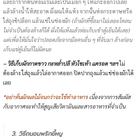
และถ้ารากต้นหอมเริ่มเละเป็นเมือก ๆ ให้แกะออกไปเลย
แล้วล้างน้ำให้สะอาด ผึ่งลมให้แห้ง จากนั้นห่อกระดาษหรือ
ใส่ถุงซิปล็อก แล้วแช่ในช่องผัก
(ถ้าผักที่ซื้อมาไม่เลอะโคลน
ไม่จำเป็นต้องล้างก็ได้ ผึ่งให้แห้งแล้วห่อเก็บเข้าตู้เย็นได้เลย)
แต่เพื่อให้มั่นใจว่าปลอดภัยจากมือคนอื่น ๆ ที่จับมา ล้างก่อน
เก็บแช่ตู้เย็นก็ไม่ผิดนะ
– วิธีเก็บผักกาดขาว กะหล่ำปลี
หัวไชเท้า แครอต ฯลฯ
ไม่
ต้องล้าง ใส่ถุงแล้วไล่อากาศออก ปิดปากถุงแล้วแช่ช่องผักได้
เลย
*อย่าหั่นผักผลไม้จนกว่าจะใช้ทำอาหาร
เนื่องจากการสัมผัส
กับอากาศจะทำให้สูญเสียวิตามินและสารอาหารที่จำเป็น
3. วิธีถนอมพริกขี้หนู