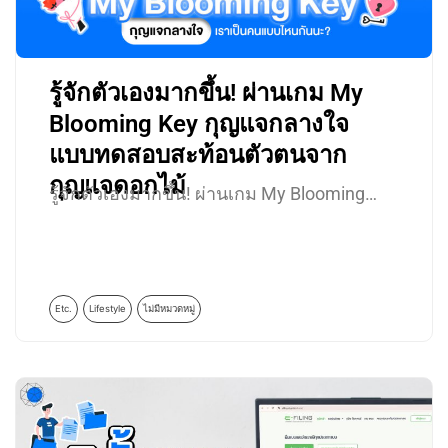
รู้จักตัวเองมากขึ้น! ผ่านเกม My
Blooming Key กุญแจกลางใจ
แบบทดสอบสะท้อนตัวตนจาก
กุญแจดอกไม้
รู้จักตัวเองมากขึ้น! ผ่านเกม My Blooming…
Etc.
Lifestyle
ไม่มีหมวดหมู่