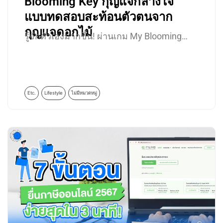
Blooming Key กุญแจกลางใจ
แบบทดสอบสะท้อนตัวตนจาก
กุญแจดอกไม้
รู้จักตัวเองมากขึ้น! ผ่านเกม My Blooming…
Etc.
Lifestyle
ไม่มีหมวดหมู่