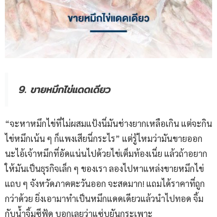
9. ขายหมึกไข่แดดเดียว
“จะหาหมึกไข่ที่ไม่ผสมแป้งนี่มันช่างยากเหลือเกิน แต่จะกิน
ไข่หมึกเน้น ๆ ก็แพงเสียนี่กระไร” แต่รู้ไหมว่ามันขายออก
นะไอ้เจ้าหมึกที่อัดแน่นไปด้วยไข่เต็มท้องเนี่ย แล้วถ้าอยาก
ให้มันเป็นธุรกิจเล็ก ๆ ของเรา ลองไปหาแหล่งขายหมึกไข่
แถบ ๆ จังหวัดภาคตะวันออก จะสดมาก! แถมได้ราคาที่ถูก
กว่าด้วย ยิ่งเอามาทำเป็นหมึกแดดเดียวแล้วนำไปทอด จิ้ม
กับน้ำจิ้มซีฟู้ด บอกเลยว่าแซ่บยันกระเพาะ