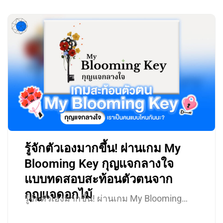
รู้จักตัวเองมากขึ้น! ผ่านเกม My
Blooming Key กุญแจกลางใจ
แบบทดสอบสะท้อนตัวตนจาก
กุญแจดอกไม้
รู้จักตัวเองมากขึ้น! ผ่านเกม My Blooming…