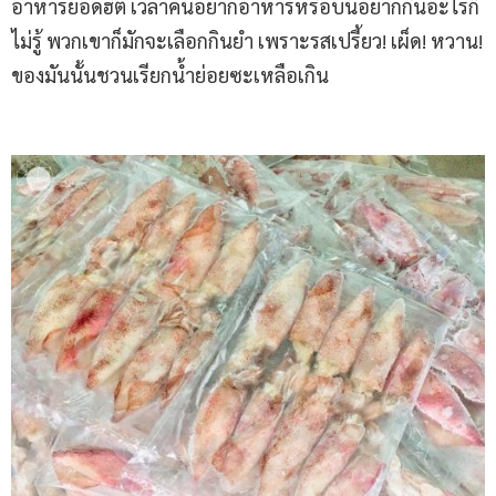
อาหารยอดฮิต เวลาคนอยากอาหารหรือบ่นอยากกินอะไรก็
ไม่รู้ พวกเขาก็มักจะเลือกกินยำ เพราะรสเปรี้ยว! เผ็ด! หวาน!
ของมันนั้นชวนเรียกน้ำย่อยซะเหลือเกิน