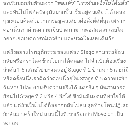
จะเริ่มบอกกับตัวเองว่า
“พอแล้ว” “เราทำอะไรไม่ได้แล้ว”
และหันไปโฟกัสปัจจุบันมากขึ้น เริ่มอยู่คนเดียวได้ เผลอ
ๆ ยังแอบคิดด้วยว่าการอยู่คนเดียวคือสิ่งที่ดีที่สุด เพราะ
ตอนนั้นเราผ่านความเจ็บปวดมามากพอสมควร เลยไม่
อยากเจอเหตุการณ์เลวร้ายและปวดใจแบบเดิมอีก
แต่ถึงอย่างไรพฤติกรรมของแต่ละ Stage สามารถย้อน
กลับหรือกระโดดข้ามไปมาได้ตลอด ไม่จำเป็นต้องเรียง
ลำดับ 1-5 เสมอไป บางคนอยู่ Stage ที่ 2 ข้ามมา 5 เลยก็มี
หรือครั้งหนึ่งเราคิดว่าตอนนี้อยู่ใน Stage ที่ 5 ความเศร้า
ฉันหายไปละ ยอมรับความจริงได้ แต่จริง ๆ มันสามารถ
ย้อนไป Stage ที่ 3 หรือ 4 อีกได้ ซึ่งมันมีนะคนที่ทำใจได้
แล้ว แต่ถ้าเป็นไปได้ก็อยากกลับไปคบ สุดท้ายโดนปฏิเสธ
ก็กลับมาเศร้าใหม่ แบบนี้ไงที่เขาเรียกว่า Move on เป็น
วงกลม