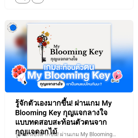
รู้จักตัวเองมากขึ้น! ผ่านเกม My
Blooming Key กุญแจกลางใจ
แบบทดสอบสะท้อนตัวตนจาก
กุญแจดอกไม้
รู้จักตัวเองมากขึ้น! ผ่านเกม My Blooming…